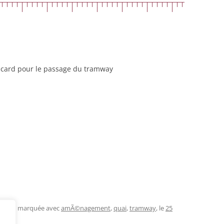
card pour le passage du tramway
ers
, et marquée avec
amÃ©nagement
,
quai
,
tramway
, le
25