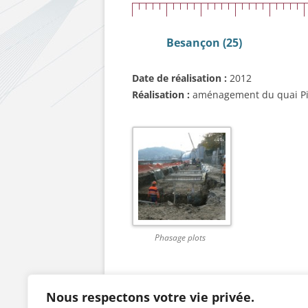
Besançon (25)
Date de réalisation :
2012
Réalisation :
aménagement du quai Pi
Phasage plots
Cette entrée a été publiée dans
Nos chanti
Nous respectons votre vie privée.
janvier 2013
.