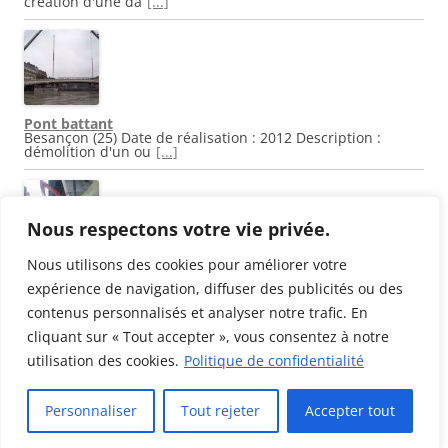
création d'une da
[...]
Pont battant
Besançon (25) Date de réalisation : 2012 Description :
démolition d'un ou
[...]
Nous respectons votre vie privée.
Nous utilisons des cookies pour améliorer votre
Pont Saint Michel
Toulouse (31) Date de réalisation : 2012 Description :
expérience de navigation, diffuser des publicités ou des
rénovation du pont
[...]
contenus personnalisés et analyser notre trafic. En
cliquant sur « Tout accepter », vous consentez à notre
utilisation des cookies.
Politique de confidentialité
Personnaliser
Tout rejeter
Accepter tout
Fièrement propulsé par WordPress