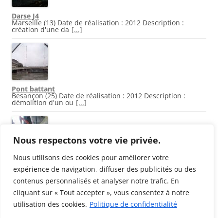
Darse J4
Marseille (13) Date de réalisation : 2012 Description :
création d'une da
[...]
Pont battant
Besançon (25) Date de réalisation : 2012 Description :
démolition d'un ou
[...]
Nous respectons votre vie privée.
Nous utilisons des cookies pour améliorer votre
Pont Saint Michel
Toulouse (31) Date de réalisation : 2012 Description :
expérience de navigation, diffuser des publicités ou des
rénovation du pont
[...]
contenus personnalisés et analyser notre trafic. En
cliquant sur « Tout accepter », vous consentez à notre
utilisation des cookies.
Politique de confidentialité