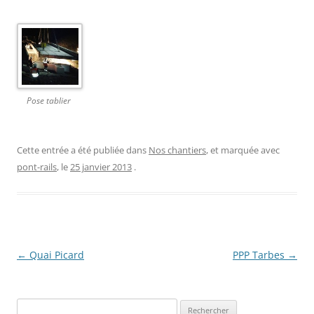
Pose tablier
Cette entrée a été publiée dans
Nos chantiers
, et marquée avec
pont-rails
, le
25 janvier 2013
.
←
Quai Picard
Navigation
PPP Tarbes
→
des
articles
Rechercher :